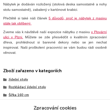
Nábytek je dodáván rozložený (stolová deska samostatně a nohy
stolu samostatně), zabalený v kartónové krabici.
Přečtětě si také náš článek
5 důvodů, proč je nábytek z masivu
stále tak oblíbený.
Zveme vás k návštěvě naší expozice nábytku z masivu
v Plovární
ulici v Plzni.
Můžete se zde přesvědčit o kvalitním zpracování
dřeva, prohlédnout si barevné dekory nebo se jen nechat
inspirovat. Naši proškolení pracovníci se vám budou rádi osobně
věnovat.
Zboží zařazeno v kategoriích
Jídelní stoly
Rozkládací jídelní stoly
Šířka 160 cm
Šířka 160 cm
Zpracování cookies