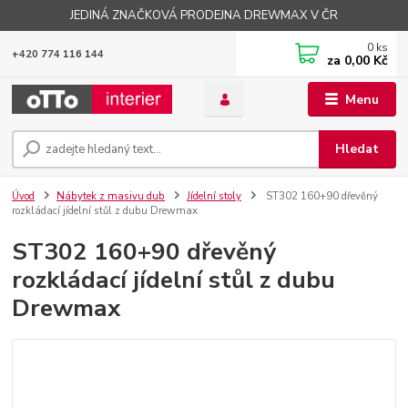
JEDINÁ ZNAČKOVÁ PRODEJNA DREWMAX V ČR
0
ks
+420 774 116 144
za
0,00 Kč
Menu
Hledat
Úvod
Nábytek z masivu dub
Jídelní stoly
ST302 160+90 dřevěný
rozkládací jídelní stůl z dubu Drewmax
ST302 160+90 dřevěný
rozkládací jídelní stůl z dubu
Drewmax