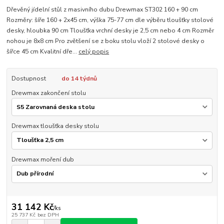
Dřevěný jídelní stůl z masivního dubu Drewmax ST302 160 + 90 cm
Rozměry: šíře 160 + 2x45 cm, výška 75-77 cm dle výběru tloušťky stolové
desky, hloubka 90 cm Tloušťka vrchní desky je 2,5 cm nebo 4 cm Rozměr
nohou je 8x8 cm Pro zvětšení se z boku stolu vloží 2 stolové desky o
šířce 45 cm Kvalitní dře...
celý popis
Dostupnost
do 14 týdnů
Drewmax zakončení stolu
Drewmax tloušťka desky stolu
Drewmax moření dub
31 142 Kč
/
ks
25 737 Kč
bez DPH