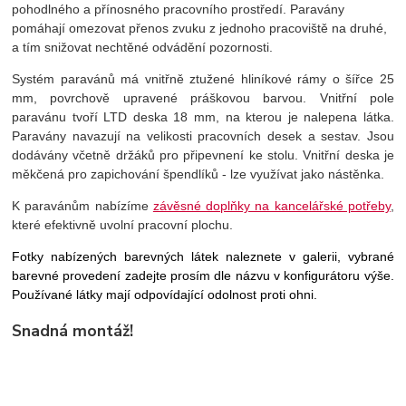
pohodlného a přínosného pracovního prostředí. Paravány
pomáhají omezovat přenos zvuku z jednoho pracoviště na druhé,
a tím snižovat nechtěné odvádění pozornosti.
Systém paravánů má vnitřně ztužené hliníkové rámy o šířce 25
mm, povrchově upravené práškovou barvou. Vnitřní pole
paravánu tvoří LTD deska 18 mm, na kterou je nalepena látka.
Paravány navazují na velikosti pracovních desek a sestav. Jsou
dodávány včetně držáků pro připevnení ke stolu. Vnitřní deska je
měkčená pro zapichování špendlíků - lze využívat jako nástěnka.
K paravánům nabízíme
závěsné doplňky na kancelářské potřeby
,
které efektivně uvolní pracovní plochu.
Fotky nabízených barevných látek naleznete v galerii, vybrané
barevné provedení zadejte prosím dle názvu v konfigurátoru výše.
Používané látky mají odpovídající odolnost proti ohni.
Snadná montáž!