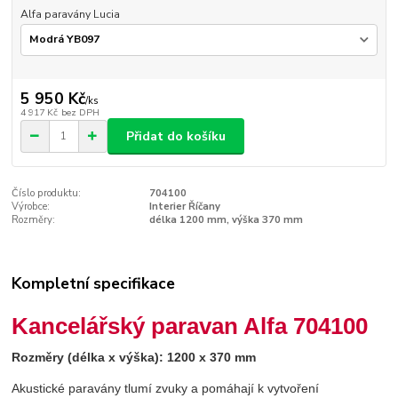
Alfa paravány Lucia
5 950 Kč
/
ks
4 917 Kč
bez DPH
Přidat do košíku
Číslo produktu:
704100
Výrobce:
Interier Říčany
Rozměry:
délka 1200 mm, výška 370 mm
Kompletní specifikace
Kancelářský paravan Alfa 704100
Rozměry (délka x výška): 1200 x 370 mm
Akustické paravány tlumí zvuky a pomáhají k vytvoření