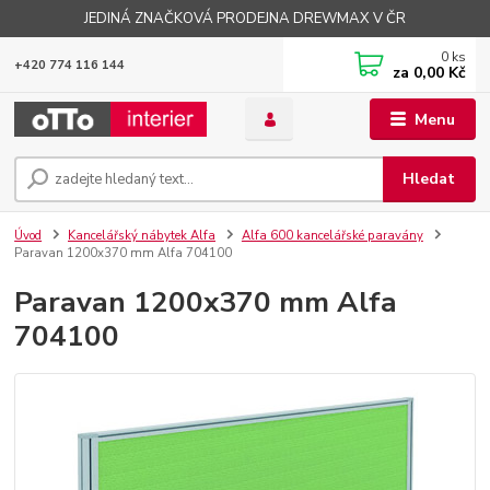
JEDINÁ ZNAČKOVÁ PRODEJNA DREWMAX V ČR
0
ks
+420 774 116 144
za
0,00 Kč
Menu
Hledat
Úvod
Kancelářský nábytek Alfa
Alfa 600 kancelářské paravány
Paravan 1200x370 mm Alfa 704100
Paravan 1200x370 mm Alfa
704100