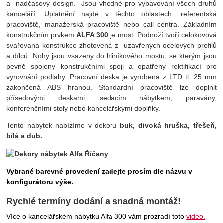
a nadčasový design. Jsou vhodné pro vybavování všech druhů
kanceláří. Uplatnění najde v těchto oblastech: referentská
pracoviště, manažerská pracoviště nebo call centra. Základním
konstrukčním prvkem
ALFA 300
je most. Podnoží tvoří celokovová
svařovaná konstrukce zhotovená z uzavřených ocelových profilů
a dílců. Nohy jsou vsazeny do hliníkového mostu, se kterým jsou
pevně spojeny konstrukčními spoji a opatřeny rektifikací pro
vyrovnání podlahy. Pracovní deska je vyrobena z LTD tl. 25 mm
zakončená ABS hranou. Standardní pracoviště lze doplnit
přísedovými deskami, sedacím nábytkem, paravány,
konferenčními stoly nebo kancelářskými doplňky.
Tento nábytek nabízíme v dekoru
buk, divoká hruška, třešeň,
bílá a dub
.
Vybrané barevné provedení zadejte prosím dle názvu v
konfigurátoru výše.
Rychlé termíny dodání a snadná montáž!
Více o kancelářském nábytku Alfa 300 vám prozradí toto
video.