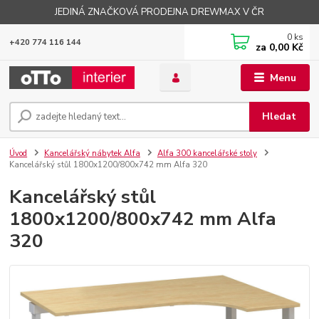
JEDINÁ ZNAČKOVÁ PRODEJNA DREWMAX V ČR
0
ks
+420 774 116 144
za
0,00 Kč
Menu
Hledat
Úvod
Kancelářský nábytek Alfa
Alfa 300 kancelářské stoly
Kancelářský stůl 1800x1200/800x742 mm Alfa 320
Kancelářský stůl
1800x1200/800x742 mm Alfa
320