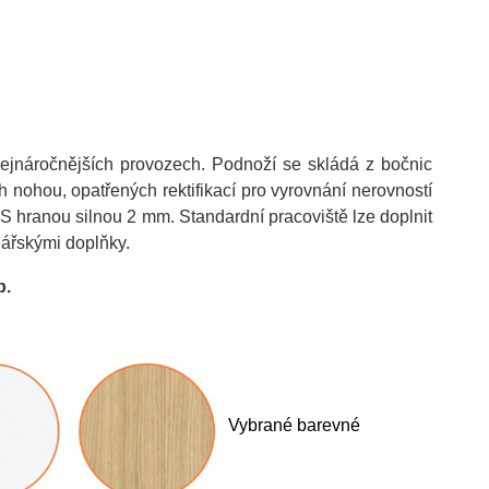
 nejnáročnějších provozech. Podnoží se skládá z bočnic
nohou, opatřených rektifikací pro vyrovnání nerovností
hranou silnou 2 mm. Standardní pracoviště lze doplnit
ářskými doplňky.
b
.
Vybrané barevné