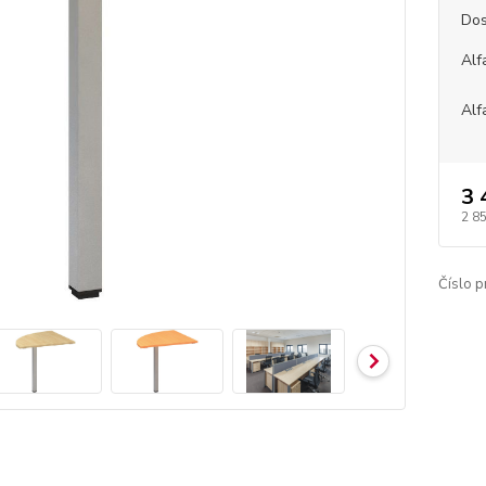
Dos
Alf
Alf
3 
2 8
Číslo p