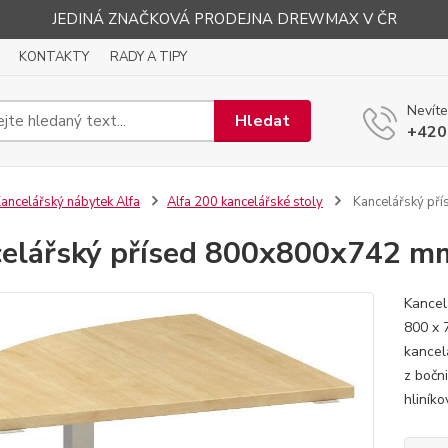
JEDINÁ ZNAČKOVÁ PRODEJNA DREWMAX V ČR
KONTAKTY
RADY A TIPY
Nevíte
Hledat
+420
ancelářský nábytek Alfa
Alfa 200 kancelářské stoly
Kancelářský př
elářský přísed 800x800x742 m
Kancel
800 x 
kancel
z bočn
hliníko