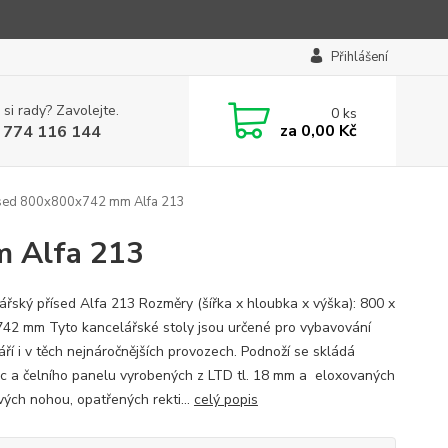
Přihlášení
 si rady? Zavolejte.
0
ks
za
0,00 Kč
 774 116 144
ísed 800x800x742 mm Alfa 213
m Alfa 213
ářský přísed Alfa 213 Rozměry (šířka x hloubka x výška): 800 x
742 mm Tyto kancelářské stoly jsou určené pro vybavování
áří i v těch nejnáročnějších provozech. Podnoží se skládá
ic a čelního panelu vyrobených z LTD tl. 18 mm a eloxovaných
vých nohou, opatřených rekti...
celý popis