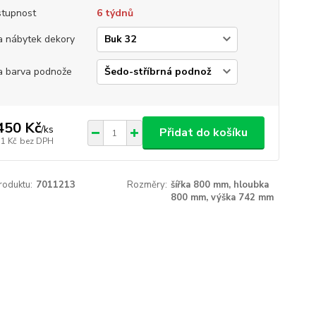
tupnost
6 týdnů
a nábytek dekory
a barva podnože
450 Kč
/
ks
Přidat do košíku
51 Kč
bez DPH
roduktu:
7011213
Rozměry:
šířka 800 mm, hloubka
800 mm, výška 742 mm