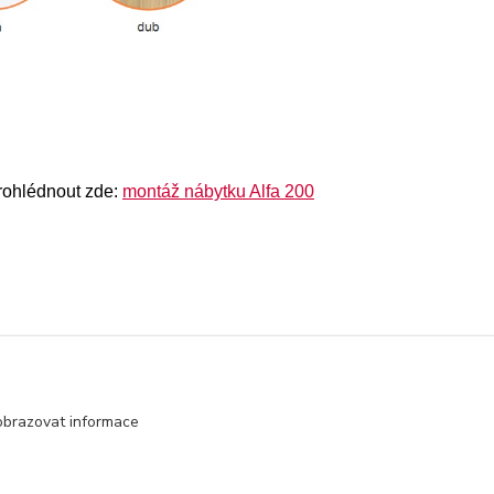
prohlédnout zde:
montáž nábytku Alfa 200
obrazovat informace