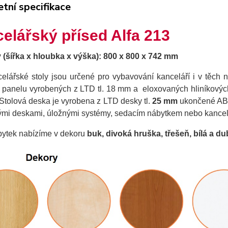
tní specifikace
elářský přísed Alfa 213
(šířka x hloubka x výška): 800 x 800 x 742 mm
celářské stoly jsou určené pro vybavování kanceláří i v těch
o panelu vyrobených z LTD tl. 18 mm a eloxovaných hliníkových 
Stolová deska je vyrobena z LTD desky tl.
25 mm
ukončené ABS 
ými deskami, úložnými systémy, sedacím nábytkem nebo kancel
bytek nabízíme v dekoru
buk, divoká hruška, třešeň, bílá a du