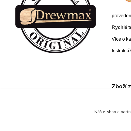
provedení
Rychlé t
Více o k
Instruktá
Zboží 
Alfa 
Náš e-shop a partn