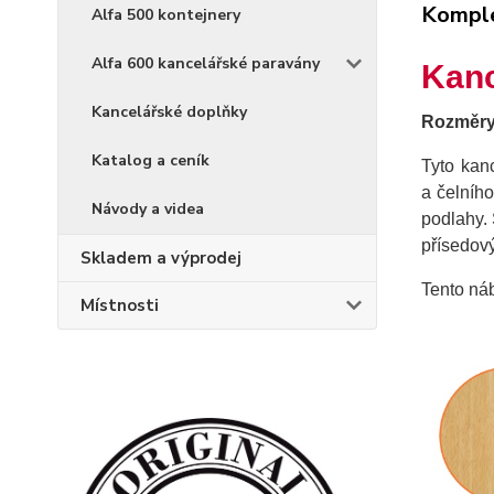
Komple
Alfa 500 kontejnery
Alfa 600 kancelářské paravány
Kanc
Kancelářské doplňky
Rozměry 
Katalog a ceník
Tyto kan
a čelníh
Návody a videa
podlahy. 
přísedov
Skladem a výprodej
Tento ná
Místnosti