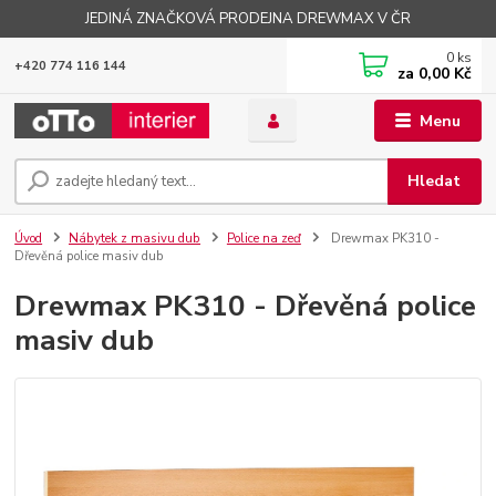
JEDINÁ ZNAČKOVÁ PRODEJNA DREWMAX V ČR
0
ks
+420 774 116 144
za
0,00 Kč
Menu
Hledat
Úvod
Nábytek z masivu dub
Police na zeď
Drewmax PK310 -
Dřevěná police masiv dub
Drewmax PK310 - Dřevěná police
masiv dub