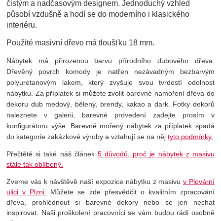
čistým a nadčasovým designem. Jednoduchý vzhled
působí vzdušně a hodí se do moderního i klasického
interiéru.
Použité masivní dřevo má tloušťku 18 mm.
Nábytek má přirozenou barvu přírodního dubového dřeva.
Dřevěný povrch komody je natřen nezávadným bezbarvým
polyuretanovým lakem, který zvyšuje svou tvrdostí odolnost
nábytku. Za příplatek si můžete zvolit barevné namoření dřeva do
dekoru dub medový, bělený, brendy, kakao a dark. Fotky dekorů
naleznete v galerii, barevné provedení zadejte prosím v
konfigurátoru výše. Barevně mořený nábytek za příplatek spadá
do kategorie zakázkové výroby a vztahují se na něj
tyto podmínky.
Přečtětě si také náš článek
5 důvodů, proč je nábytek z masivu
stále tak oblíbený.
Zveme vás k návštěvě naší expozice nábytku z masivu
v Plovární
ulici v Plzni.
Můžete se zde přesvědčit o kvalitním zpracování
dřeva, prohlédnout si barevné dekory nebo se jen nechat
inspirovat. Naši proškolení pracovníci se vám budou rádi osobně